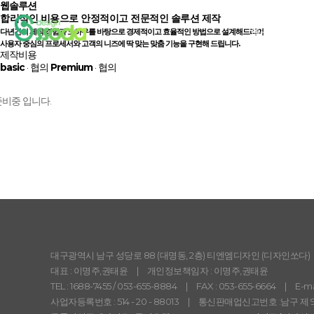
웹솔루션
합리적인
비용으로
안정적
이고
전문적인
솔루션 제작
홈페이지
다년간의 제작 경험과 노하우를 바탕으로 경제적이고 효율적인 방법으로 설계해드리며
사용자 중심의 프로세서와 고객의 니즈에 딱 맞는 맞춤 기능을 구현해 드립니다.
제작비용
basic
· 협의
Premium
· 협의
준비중 입니다.
대구광역시 남구 성당로 88 (대명동, 2층) 티엔엠디자인 (디자인쏘다)
대표 : 이명주,권태윤 | 개인정보책임자 : 이명주,권태윤
TEL :
1688-7455
/
053-655-8884
| FAX : 053-655-6664 | E-mai
사업자등록번호 : 514 - 20 - 88013 | 통신판매업신고번호 :남구 제 