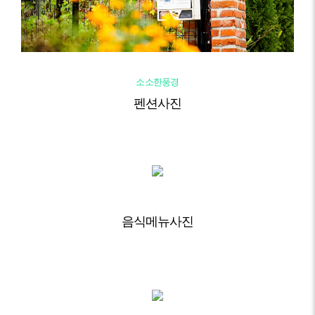
소소한풍경
펜션사진
음식메뉴사진