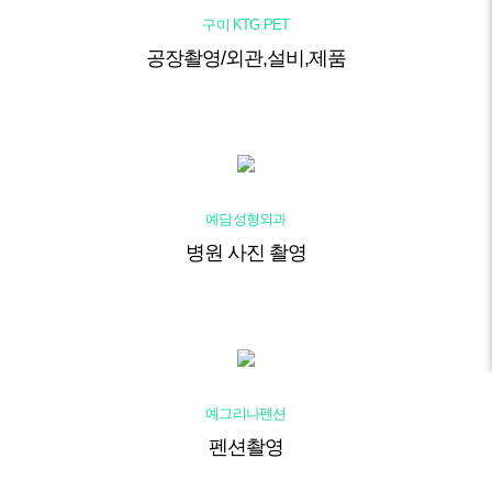
구미 KTG PET
공장촬영/외관,설비,제품
예담성형외과
병원 사진 촬영
예그리나펜션
펜션촬영