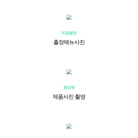
제품촬영
출장메뉴사진
홍담원
제품사진 촬영