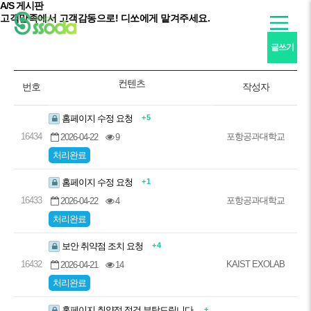
A/S 게시판
고객만족
에서
고객감동
으로! 디쏘에게 맡겨주세요.
글쓰기
컨텐츠
번호
작성자
+ 5
홈페이지 수정 요청
16434
포항공과대학교
2026-04-22
9
처리완료
+ 1
홈페이지 수정 요청
16433
포항공과대학교
2026-04-22
4
처리완료
+ 4
보안 취약점 조치 요청
16432
KAIST EXOLAB
2026-04-21
14
처리완료
+
홈페이지 취약점 점검 부탁드립니다.