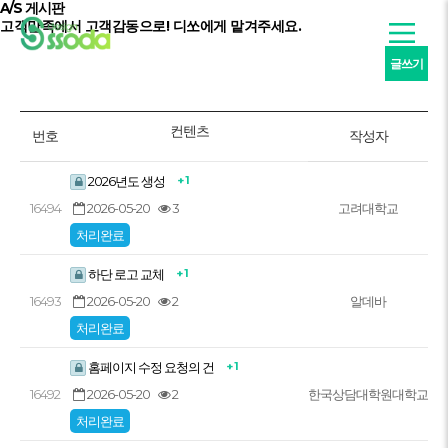
A/S 게시판
고객만족
에서
고객감동
으로! 디쏘에게 맡겨주세요.
글쓰기
컨텐츠
번호
작성자
+ 1
2026년도 생성
2026-05-20
3
16494
고려대학교
처리완료
+ 1
하단 로고 교체
2026-05-20
2
16493
알데바
처리완료
+ 1
홈페이지 수정 요청의 건
2026-05-20
2
16492
한국상담대학원대학교
처리완료