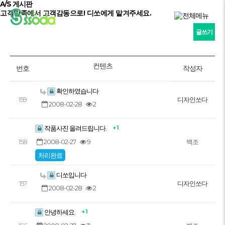
A/S 게시판
고객만족
에서
고객감동
으로! 디쏘에게 맡겨주세요.
글쓰기
컨텐츠
번호
작성자
확인하였습니다
159
디자인쏘다
2008-02-28
2
+ 1
작품사진 올려드립니다.
2008-02-27
9
158
백조
처리완료
디쏘입니다
157
디자인쏘다
2008-02-28
2
+ 1
안녕하세요.