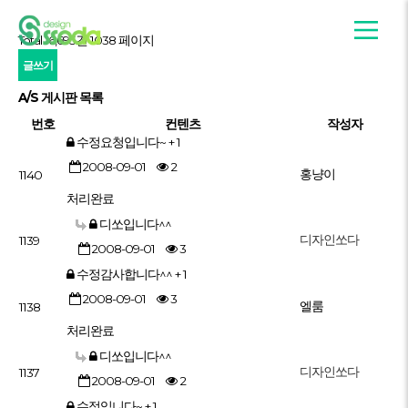
Total 16,695건
1038 페이지
글쓰기
A/S 게시판 목록
번호
컨텐츠
작성자
수정요청입니다~
+ 1
2008-09-01
2
홍냥이
1140
처리완료
디쏘입니다^^
디자인쏘다
1139
2008-09-01
3
수정감사합니다^^
+ 1
2008-09-01
3
엘룸
1138
처리완료
디쏘입니다^^
디자인쏘다
1137
2008-09-01
2
수정입니다~
+ 1