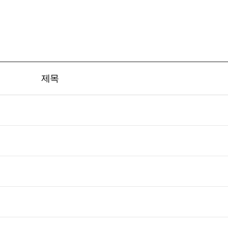
그래픽
웹 솔루션
영상·포토
포트폴리오
견적
제목