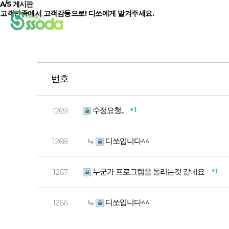
A/S 게시판
고객만족
에서
고객감동
으로! 디쏘에게 맡겨주세요.
홈페이지
번호
수정요청,,
+ 1
1269
디쏘입니다^^
1268
누군가 프로그램을 돌리는것 같네요
+ 1
1267
디쏘입니다^^
1266