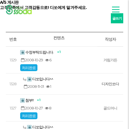
A/S 게시판
고객만족
에서
고객감동
으로! 디쏘에게 맡겨주세요.
글쓰기
컨텐츠
번호
작성자
+ 1
수정부탁드립니다.
2008-10-29
6
1329
거림가든
처리완료
디쏘입니다^^
1328
디자인쏘다
2008-11-01
1
+ 1
첨부!!
2008-10-27
8
1327
골드머니
처리완료
디쏘입니다^^