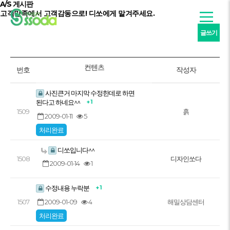
A/S 게시판
고객만족
에서
고객감동
으로! 디쏘에게 맡겨주세요.
글쓰기
컨텐츠
번호
작성자
사진큰거 마지막 수정한데로 하면
+ 1
된다고 하네요^^
1509
흙
2009-01-11
5
처리완료
디쏘입니다^^
1508
디자인쏘다
2009-01-14
1
+ 1
수정내용 누락분
2009-01-09
4
1507
해밀상담센터
처리완료