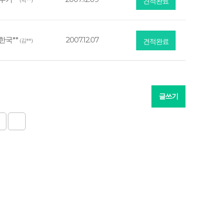
(박**)
견적완료
한국**
2007.12.07
(김**)
견적완료
글쓰기