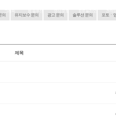
그래픽
웹 솔루션
영상·포토
포트폴리오
견적
문의
유지보수 문의
광고 문의
솔루션 문의
포토ㆍ영
제목