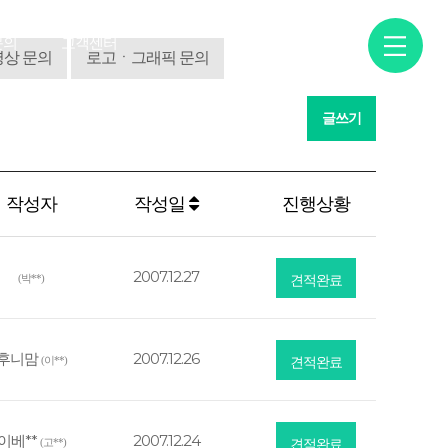
문의
고객센터
상 문의
로고ㆍ그래픽 문의
글쓰기
작성자
작성일
진행상황
2007.12.27
(박**)
견적완료
후니맘
2007.12.26
(이**)
견적완료
이베**
2007.12.24
(고**)
견적완료