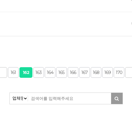
161
163
164
165
166
167
168
169
170
162