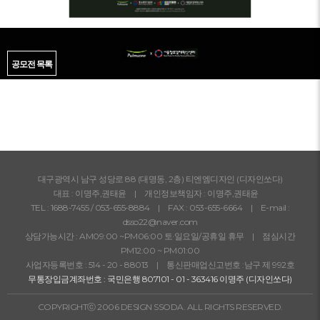
공모전 목록
대구광역시 남구 성당로 88 (대명동, 2층) 티엔엠디자인 (디자인쏘다)
대표 : 이명주,권태윤 | 개인정보책임자 : 이명주,권태윤
TEL :
1688-7455
/
053-655-8884
| FAX : 053-655-6664 | E-mail :
dsso22@naver.com
상담가능시간 : AM09:00 ~PM06:00 토·일요일/공휴일 휴무 | 점심시간
PM12:00 ~ PM01:00
사업자등록번호 : 514 - 20 - 88013 | 통신판매업신고번호 :남구 제 992호
무통장입금계좌번호 : 국민은행 807101 - 01 - 363416 이명주 (디자인쏘다)
COPYRIGHTⓒ 2006 DESIGN SSODA. ALL RIGHTS RESERVED.