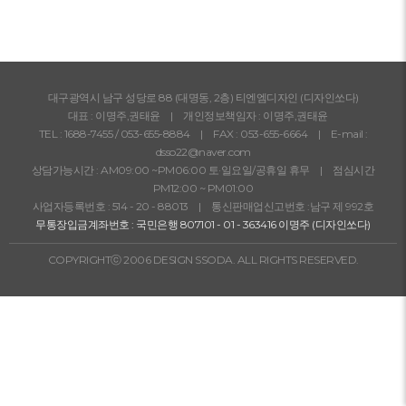
대구광역시 남구 성당로 88 (대명동, 2층) 티엔엠디자인 (디자인쏘다)
대표 : 이명주,권태윤 | 개인정보책임자 : 이명주,권태윤
TEL :
1688-7455
/
053-655-8884
| FAX : 053-655-6664 | E-mail :
dsso22@naver.com
상담가능시간 : AM09:00 ~PM06:00 토·일요일/공휴일 휴무 | 점심시간
PM12:00 ~ PM01:00
사업자등록번호 : 514 - 20 - 88013 | 통신판매업신고번호 :남구 제 992호
무통장입금계좌번호 : 국민은행 807101 - 01 - 363416 이명주 (디자인쏘다)
COPYRIGHTⓒ 2006 DESIGN SSODA. ALL RIGHTS RESERVED.