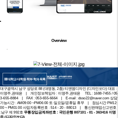
대학교·대학원·학부·학과 목록
Overview
.
대학교·대학원·학부·학과 목록
대구광역시 남구 성당로 88 (대명동, 2층) 티엔엠디자인 (디자인쏘다)
대표 :
이명주,권태윤 | 개인정보책임자 : 이명주,권태윤
TEL :
1688-7455
/
05
3-655-8884
| FAX : 053-655-6664 | E-mail :
dsso22@naver.com
상담
가능시간 : AM09:00 ~PM06:00 토·일요일/공휴일 휴무 | 점심시간 PM12:
00 ~ PM01:00
사업자등록번호 : 514 - 20 - 88013 | 통신판매업신고번호
:남구 제 992호
무통장입금계좌번호 : 국민은행 807101 - 01 - 363416 이명
주 (디자인쏘다)