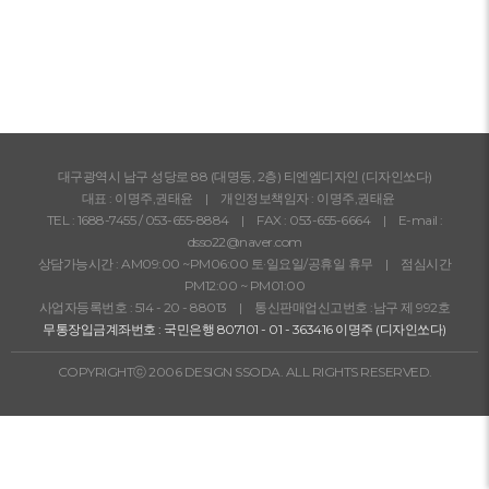
대학원 연구실 목록
대구광역시 남구 성당로 88 (대명동, 2층) 티엔엠디자인 (디자인쏘다)
대표 : 이명주,권태윤 | 개인정보책임자 : 이명주,권태윤
TEL :
1688-7455
/
053-655-8884
| FAX : 053-655-6664 | E-mail :
dsso22@naver.com
상담가능시간 : AM09:00 ~PM06:00 토·일요일/공휴일 휴무 | 점심시간
PM12:00 ~ PM01:00
사업자등록번호 : 514 - 20 - 88013 | 통신판매업신고번호 :남구 제 992호
무통장입금계좌번호 : 국민은행 807101 - 01 - 363416 이명주 (디자인쏘다)
COPYRIGHTⓒ 2006 DESIGN SSODA. ALL RIGHTS RESERVED.