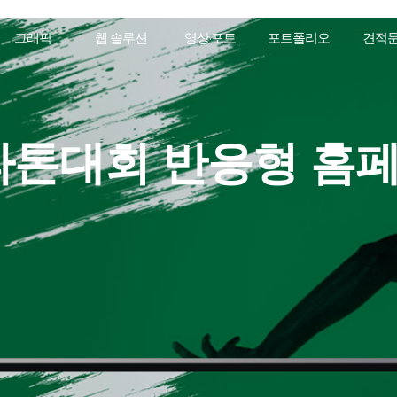
그래픽
웹 솔루션
영상·포토
포트폴리오
견적
라톤대회 반응형 홈
e