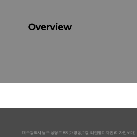
Overview
대구광역시 남구 성당로 88 (대명동, 2층) 티엔엠디자인 (디자인쏘다)