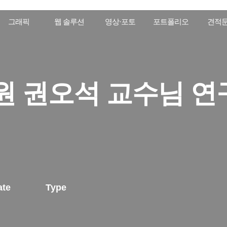
그래픽
웹 솔루션
영상·포토
포트폴리오
견적
 권오석 교수님 연
ate
Type