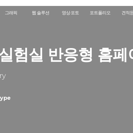
그래픽
웹 솔루션
영상·포토
포트폴리오
견적
실험실 반응형 홈페
ry
ype