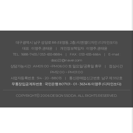
대구광역시 남구 성당로 88 (대명동, 2층) 티엔엠디자인 (디자인쏘다)
대표 : 이명주,권태윤 | 개인정보책임자 : 이명주,권태윤
TEL :
1688-7455
/
053-655-8884
| FAX : 053-655-6664 | E-mail :
dsso22@naver.com
상담가능시간 : AM09:00 ~PM06:00 토·일요일/공휴일 휴무 | 점심시간
PM12:00 ~ PM01:00
사업자등록번호 : 514 - 20 - 88013 | 통신판매업신고번호 :남구 제 992호
무통장입금계좌번호 : 국민은행 807101 - 01 - 363416 이명주 (디자인쏘다)
COPYRIGHTⓒ 2006 DESIGN SSODA. ALL RIGHTS RESERVED.