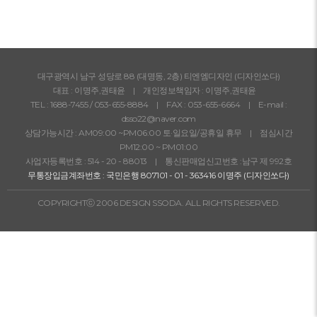
대구광역시 남구 성당로 88 (대명동, 2층) 티엔엠디자인 (디자인쏘다)
대표 : 이명주,권태윤 | 개인정보책임자 : 이명주,권태윤
TEL :
1688-7455
/
053-655-8884
| FAX : 053-655-6664 | E-mail :
dsso22@naver.com
상담가능시간 : AM09:00 ~PM06:00 토·일요일/공휴일 휴무 | 점심시간
PM12:00 ~ PM01:00
사업자등록번호 : 514 - 20 - 88013 | 통신판매업신고번호 :남구 제 992호
무통장입금계좌번호 : 국민은행 807101 - 01 - 363416 이명주 (디자인쏘다)
COPYRIGHTⓒ 2006 DESIGN SSODA. ALL RIGHTS RESERVED.