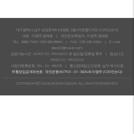
대구광역시 남구 성당로 88 (대명동, 2층) 티엔엠디자인 (디자인쏘다)
대표 : 이명주,권태윤 | 개인정보책임자 : 이명주,권태윤
TEL :
1688-7455
/
053-655-8884
| FAX : 053-655-6664 | E-mail :
dsso22@naver.com
상담가능시간 : AM09:00 ~PM06:00 토·일요일/공휴일 휴무 | 점심시간
PM12:00 ~ PM01:00
사업자등록번호 : 514 - 20 - 88013 | 통신판매업신고번호 :남구 제 992호
무통장입금계좌번호 : 국민은행 807101 - 01 - 363416 이명주 (디자인쏘다)
COPYRIGHTⓒ 2006 DESIGN SSODA. ALL RIGHTS RESERVED.