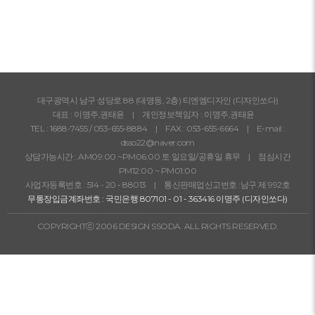
대구광역시 남구 성당로 88 (대명동, 2층) 티엔엠디자인 (디자인쏘다)
대표 : 이명주,권태윤 | 개인정보책임자 : 이명주,권태윤
TEL :
1688-7455
/
053-655-8884
| FAX : 053-655-6664 | E-mail :
dsso22@naver.com
상담가능시간 : AM09:00 ~PM06:00 토·일요일/공휴일 휴무 | 점심시간
PM12:00 ~ PM01:00
사업자등록번호 : 514 - 20 - 88013 | 통신판매업신고번호 :남구 제 992호
무통장입금계좌번호 : 국민은행 807101 - 01 - 363416 이명주 (디자인쏘다)
COPYRIGHTⓒ 2006 DESIGN SSODA. ALL RIGHTS RESERVED.