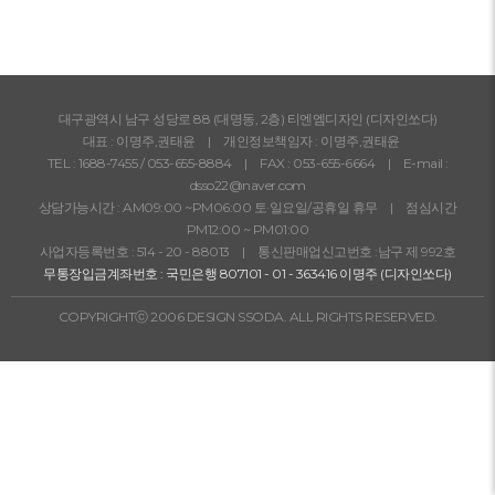
대구광역시 남구 성당로 88 (대명동, 2층) 티엔엠디자인 (디자인쏘다)
대표 : 이명주,권태윤 | 개인정보책임자 : 이명주,권태윤
TEL :
1688-7455
/
053-655-8884
| FAX : 053-655-6664 | E-mail :
dsso22@naver.com
상담가능시간 : AM09:00 ~PM06:00 토·일요일/공휴일 휴무 | 점심시간
PM12:00 ~ PM01:00
사업자등록번호 : 514 - 20 - 88013 | 통신판매업신고번호 :남구 제 992호
무통장입금계좌번호 : 국민은행 807101 - 01 - 363416 이명주 (디자인쏘다)
COPYRIGHTⓒ 2006 DESIGN SSODA. ALL RIGHTS RESERVED.