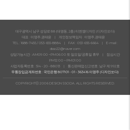
대구광역시 남구 성당로 88 (대명동, 2층) 티엔엠디자인 (디자인쏘다)
대표 : 이명주,권태윤 | 개인정보책임자 : 이명주,권태윤
TEL :
1688-7455
/
053-655-8884
| FAX : 053-655-6664 | E-mail :
dsso22@naver.com
상담가능시간 : AM09:00 ~PM06:00 토·일요일/공휴일 휴무 | 점심시간
PM12:00 ~ PM01:00
사업자등록번호 : 514 - 20 - 88013 | 통신판매업신고번호 :남구 제 992호
무통장입금계좌번호 : 국민은행 807101 - 01 - 363416 이명주 (디자인쏘다)
COPYRIGHTⓒ 2006 DESIGN SSODA. ALL RIGHTS RESERVED.