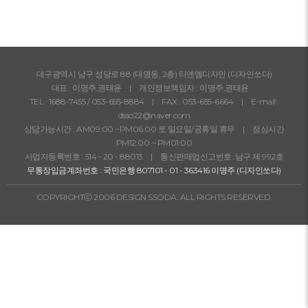
대구광역시 남구 성당로 88 (대명동, 2층) 티엔엠디자인 (디자인쏘다)
대표 : 이명주,권태윤 | 개인정보책임자 : 이명주,권태윤
TEL :
1688-7455
/
053-655-8884
| FAX : 053-655-6664 | E-mail :
dsso22@naver.com
상담가능시간 : AM09:00 ~PM06:00 토·일요일/공휴일 휴무 | 점심시간
PM12:00 ~ PM01:00
사업자등록번호 : 514 - 20 - 88013 | 통신판매업신고번호 :남구 제 992호
무통장입금계좌번호 : 국민은행 807101 - 01 - 363416 이명주 (디자인쏘다)
COPYRIGHTⓒ 2006 DESIGN SSODA. ALL RIGHTS RESERVED.