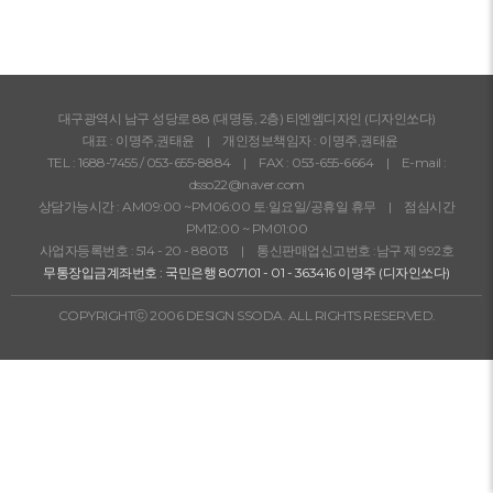
대구광역시 남구 성당로 88 (대명동, 2층) 티엔엠디자인 (디자인쏘다)
대표 : 이명주,권태윤 | 개인정보책임자 : 이명주,권태윤
TEL :
1688-7455
/
053-655-8884
| FAX : 053-655-6664 | E-mail :
dsso22@naver.com
상담가능시간 : AM09:00 ~PM06:00 토·일요일/공휴일 휴무 | 점심시간
PM12:00 ~ PM01:00
사업자등록번호 : 514 - 20 - 88013 | 통신판매업신고번호 :남구 제 992호
무통장입금계좌번호 : 국민은행 807101 - 01 - 363416 이명주 (디자인쏘다)
COPYRIGHTⓒ 2006 DESIGN SSODA. ALL RIGHTS RESERVED.