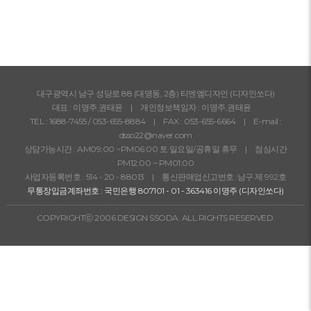
대구광역시 남구 성당로 88 (대명동, 2층) 티엔엠디자인 (디자인쏘다)
대표 : 이명주,권태윤 | 개인정보책임자 : 이명주,권태윤
TEL :
1688-7455
/
053-655-8884
| FAX : 053-655-6664 | E-mail :
dsso22@naver.com
상담가능시간 : AM09:00 ~PM06:00 토·일요일/공휴일 휴무 | 점심시간
PM12:00 ~ PM01:00
사업자등록번호 : 514 - 20 - 88013 | 통신판매업신고번호 :남구 제 992호
무통장입금계좌번호 : 국민은행 807101 - 01 - 363416 이명주 (디자인쏘다)
COPYRIGHTⓒ 2006 DESIGN SSODA. ALL RIGHTS RESERVED.