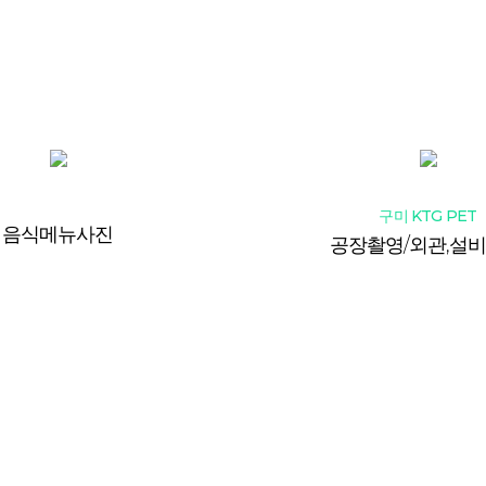
그래픽
웹 솔루션
영상·포토
포트폴리오
견적
구미 KTG PET
음식메뉴사진
공장촬영/외관,설비