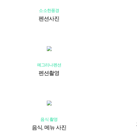
소소한풍경
펜션사진
예그리나펜션
펜션촬영
음식 촬영
음식, 메뉴 사진