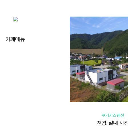
카페메뉴
쿠키키즈펜션
전경, 실내 사