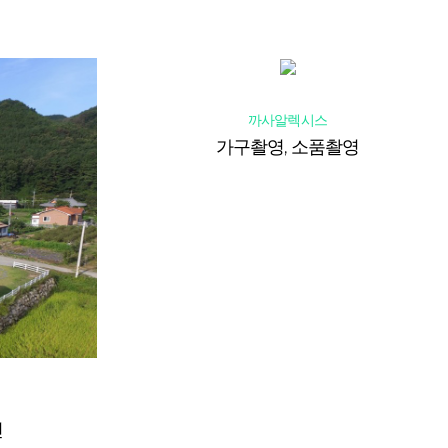
까사알렉시스
가구촬영, 소품촬영
진