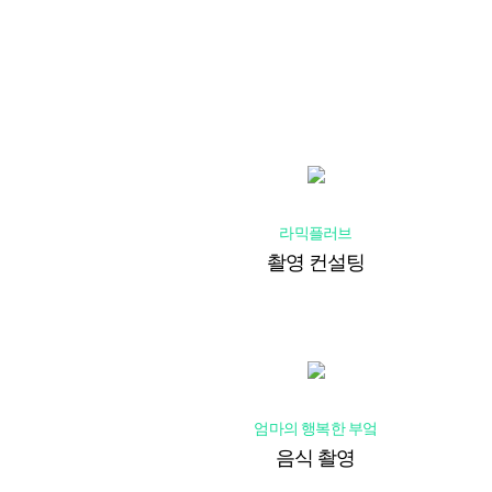
라믹플러브
촬영 컨설팅
엄마의 행복한 부엌
영
음식 촬영